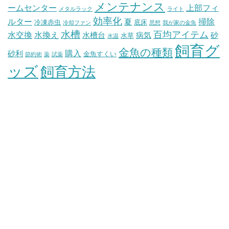
メンテナンス
ームセンター
上部フィ
メタルラック
ライト
効率化
ルター
掃除
夏
冷凍赤虫
底床
冷却ファン
思想
我が家の金魚
水槽
百均アイテム
水交換
水換え
水槽台
病気
砂
水草
水温
飼育グ
金魚の種類
購入
砂利
金魚すくい
節約術
薬
試薬
ッズ
飼育方法