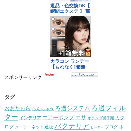
スポンサーリンク
タグ
ろ過フィル
ろ過システム
おおたわら
らんちゅう
ター
エサ
エアーポンプ
カタ
インテリア
オランダ獅子頭
バクテリア
ログ
ホ
ネット通販
ブログ
クーラー
ヒーター