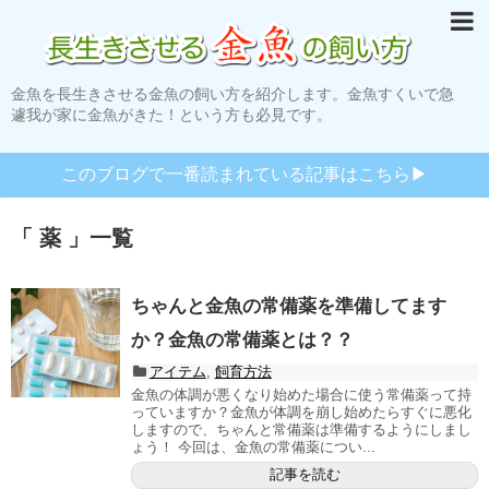
金魚を長生きさせる金魚の飼い方を紹介します。金魚すくいで急
遽我が家に金魚がきた！という方も必見です。
このブログで一番読まれている記事はこちら▶︎
「 薬 」一覧
ちゃんと金魚の常備薬を準備してます
か？金魚の常備薬とは？？
アイテム
,
飼育方法
金魚の体調が悪くなり始めた場合に使う常備薬って持
っていますか？金魚が体調を崩し始めたらすぐに悪化
しますので、ちゃんと常備薬は準備するようにしまし
ょう！ 今回は、金魚の常備薬につい...
記事を読む