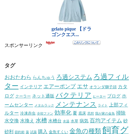
スポンサーリンク
タグ
ろ過フィル
ろ過システム
おおたわら
らんちゅう
ター
エサ
エアーポンプ
カタ
インテリア
オランダ獅子頭
バクテリア
ログ
ホ
ネット通販
ブログ
クーラー
ヒーター
メンテナンス
ームセンター
上部フィ
メタルラック
ライト
効率化
ルター
掃除
夏
冷凍赤虫
底床
冷却ファン
思想
我が家の金魚
水槽
百均アイテム
水交換
水換え
水槽台
病気
砂
水草
水温
飼育グ
金魚の種類
購入
砂利
金魚すくい
節約術
薬
試薬