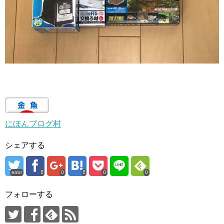
にほんブログ村
シェアする
error
0
0
0
フォローする