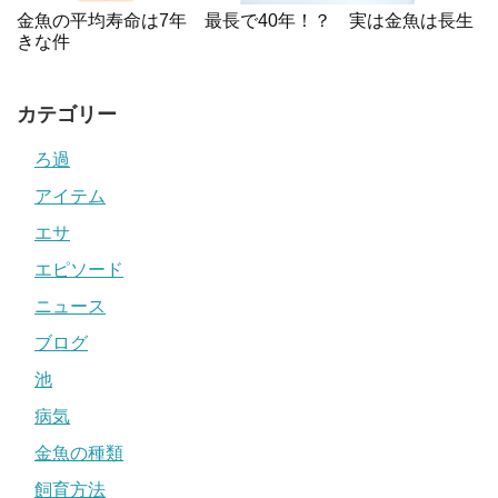
金魚の平均寿命は7年 最長で40年！？ 実は金魚は長生
きな件
カテゴリー
ろ過
アイテム
エサ
エピソード
ニュース
ブログ
池
病気
金魚の種類
飼育方法