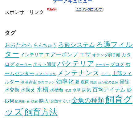
スポンサーリンク
タグ
ろ過フィル
ろ過システム
おおたわら
らんちゅう
ター
エサ
エアーポンプ
カタ
インテリア
オランダ獅子頭
バクテリア
ログ
ホ
ネット通販
ブログ
クーラー
ヒーター
メンテナンス
ームセンター
上部フィ
メタルラック
ライト
効率化
ルター
掃除
夏
冷凍赤虫
底床
冷却ファン
思想
我が家の金魚
水槽
百均アイテム
水交換
水換え
水槽台
病気
砂
水草
水温
飼育グ
金魚の種類
購入
砂利
金魚すくい
節約術
薬
試薬
ッズ
飼育方法