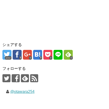
シェアする
error
0
0
0
フォローする
@otawara254