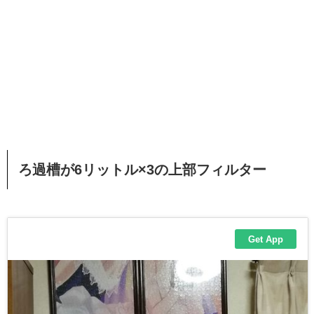
ろ過槽が6リットル×3の上部フィルター