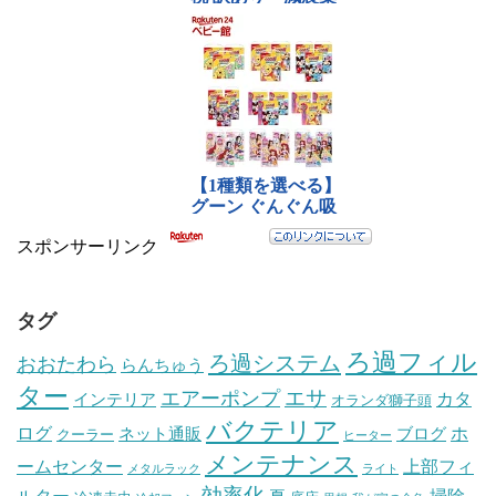
スポンサーリンク
タグ
ろ過フィル
ろ過システム
おおたわら
らんちゅう
ター
エサ
エアーポンプ
カタ
インテリア
オランダ獅子頭
バクテリア
ログ
ホ
ネット通販
ブログ
クーラー
ヒーター
メンテナンス
ームセンター
上部フィ
メタルラック
ライト
効率化
ルター
掃除