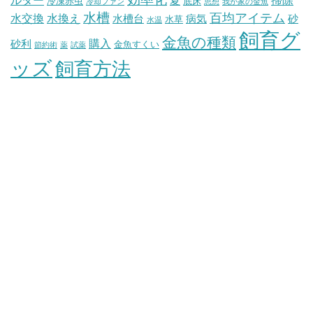
夏
冷凍赤虫
底床
冷却ファン
思想
我が家の金魚
水槽
百均アイテム
水交換
水換え
水槽台
病気
砂
水草
水温
飼育グ
金魚の種類
購入
砂利
金魚すくい
節約術
薬
試薬
ッズ
飼育方法