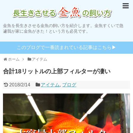
金魚を長生きさせる金魚の飼い方を紹介します。金魚すくいで急
遽我が家に金魚がきた！という方も必見です。
このブログで一番読まれている記事はこちら▶︎
ホーム
アイテム
合計18リットルの上部フィルターが凄い
2018/2/14
アイテム
,
ブログ