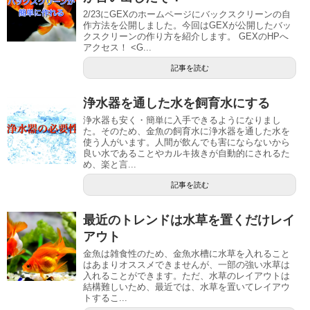
2/23にGEXのホームページにバックスクリーンの自
作方法を公開しました。今回はGEXが公開したバッ
クスクリーンの作り方を紹介します。 GEXのHPへ
アクセス！ <G...
記事を読む
浄水器を通した水を飼育水にする
浄水器も安く・簡単に入手できるようになりまし
た。そのため、金魚の飼育水に浄水器を通した水を
使う人がいます。人間が飲んでも害にならないから
良い水であることやカルキ抜きが自動的にされるた
め、楽と言...
記事を読む
最近のトレンドは水草を置くだけレイ
アウト
金魚は雑食性のため、金魚水槽に水草を入れること
はあまりオススメできませんが、一部の強い水草は
入れることができます。ただ、水草のレイアウトは
結構難しいため、最近では、水草を置いてレイアウ
トするこ...