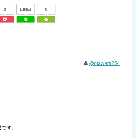
0
LINE!
0
@otawara254
要です。