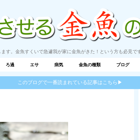
します。金魚すくいで急遽我が家に金魚がきた！という方も必見で
ろ過
エサ
病気
金魚の種類
ブログ
このブログで一番読まれている記事はこちら▶︎