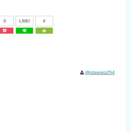
0
LINE!
0
@otawara254