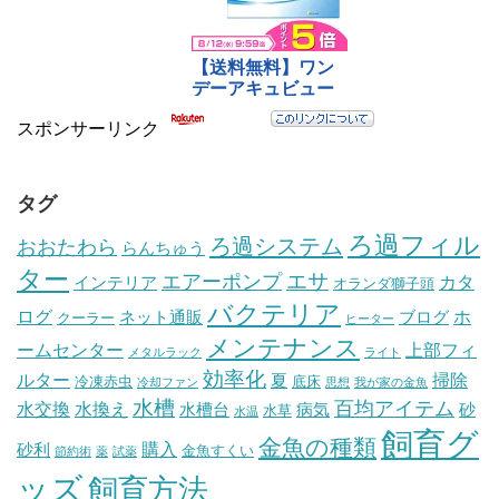
スポンサーリンク
タグ
ろ過フィル
ろ過システム
おおたわら
らんちゅう
ター
エサ
エアーポンプ
カタ
インテリア
オランダ獅子頭
バクテリア
ログ
ホ
ネット通販
ブログ
クーラー
ヒーター
メンテナンス
ームセンター
上部フィ
メタルラック
ライト
効率化
ルター
掃除
夏
冷凍赤虫
底床
冷却ファン
思想
我が家の金魚
水槽
百均アイテム
水交換
水換え
水槽台
病気
砂
水草
水温
飼育グ
金魚の種類
購入
砂利
金魚すくい
節約術
薬
試薬
ッズ
飼育方法