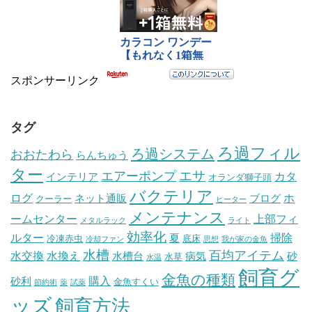
スポンサーリンク
タグ
ろ過フィル
ろ過システム
おおたわら
らんちゅう
ター
エサ
エアーポンプ
カタ
インテリア
オランダ獅子頭
バクテリア
ログ
ホ
ネット通販
ブログ
クーラー
ヒーター
メンテナンス
ームセンター
上部フィ
メタルラック
ライト
効率化
ルター
掃除
夏
冷凍赤虫
底床
冷却ファン
思想
我が家の金魚
水槽
百均アイテム
水交換
水換え
水槽台
病気
砂
水草
水温
飼育グ
金魚の種類
購入
砂利
金魚すくい
節約術
薬
試薬
ッズ
飼育方法