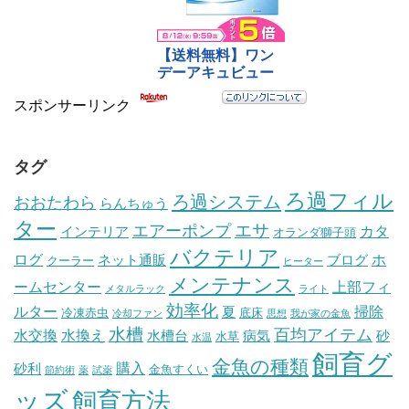
スポンサーリンク
タグ
ろ過フィル
ろ過システム
おおたわら
らんちゅう
ター
エサ
エアーポンプ
カタ
インテリア
オランダ獅子頭
バクテリア
ログ
ホ
ネット通販
ブログ
クーラー
ヒーター
メンテナンス
ームセンター
上部フィ
メタルラック
ライト
効率化
ルター
掃除
夏
冷凍赤虫
底床
冷却ファン
思想
我が家の金魚
水槽
百均アイテム
水交換
水換え
水槽台
病気
砂
水草
水温
飼育グ
金魚の種類
購入
砂利
金魚すくい
節約術
薬
試薬
ッズ
飼育方法