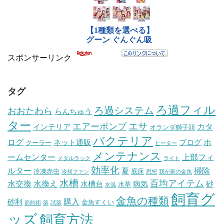
スポンサーリンク
タグ
ろ過フィル
ろ過システム
おおたわら
らんちゅう
ター
エサ
エアーポンプ
カタ
インテリア
オランダ獅子頭
バクテリア
ログ
ホ
ネット通販
ブログ
クーラー
ヒーター
メンテナンス
ームセンター
上部フィ
メタルラック
ライト
効率化
ルター
掃除
夏
冷凍赤虫
底床
冷却ファン
思想
我が家の金魚
水槽
百均アイテム
水交換
水換え
水槽台
病気
砂
水草
水温
飼育グ
金魚の種類
購入
砂利
金魚すくい
節約術
薬
試薬
ッズ
飼育方法