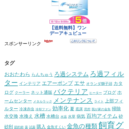
スポンサーリンク
タグ
ろ過フィル
ろ過システム
おおたわら
らんちゅう
ター
エサ
エアーポンプ
カタ
インテリア
オランダ獅子頭
バクテリア
ログ
ホ
ネット通販
ブログ
クーラー
ヒーター
メンテナンス
ームセンター
上部フィ
メタルラック
ライト
効率化
ルター
掃除
夏
冷凍赤虫
底床
冷却ファン
思想
我が家の金魚
水槽
百均アイテム
水交換
水換え
水槽台
病気
砂
水草
水温
飼育グ
金魚の種類
購入
砂利
金魚すくい
節約術
薬
試薬