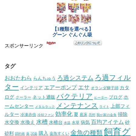
スポンサーリンク
タグ
ろ過フィル
ろ過システム
おおたわら
らんちゅう
ター
エサ
エアーポンプ
カタ
インテリア
オランダ獅子頭
バクテリア
ログ
ホ
ネット通販
ブログ
クーラー
ヒーター
メンテナンス
ームセンター
上部フィ
メタルラック
ライト
効率化
ルター
掃除
夏
冷凍赤虫
底床
冷却ファン
思想
我が家の金魚
水槽
百均アイテム
水交換
水換え
水槽台
病気
砂
水草
水温
飼育グ
金魚の種類
購入
砂利
金魚すくい
節約術
薬
試薬