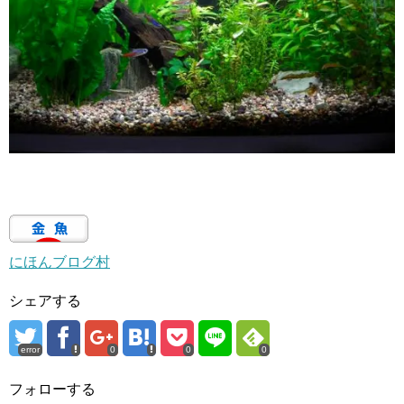
にほんブログ村
シェアする
error
0
0
0
フォローする