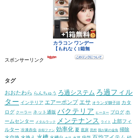
スポンサーリンク
タグ
ろ過フィル
ろ過システム
おおたわら
らんちゅう
ター
エサ
エアーポンプ
カタ
インテリア
オランダ獅子頭
バクテリア
ログ
ホ
ネット通販
ブログ
クーラー
ヒーター
メンテナンス
ームセンター
上部フィ
メタルラック
ライト
効率化
ルター
掃除
夏
冷凍赤虫
底床
冷却ファン
思想
我が家の金魚
水槽
百均アイテム
水交換
水換え
水槽台
病気
砂
水草
水温