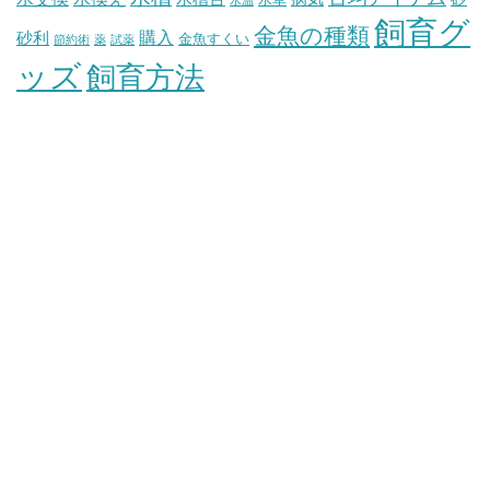
飼育グ
金魚の種類
購入
砂利
金魚すくい
節約術
薬
試薬
ッズ
飼育方法