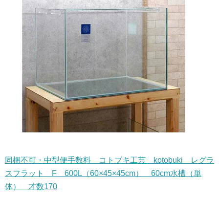
同梱不可・中型便手数料 コトブキ工芸 kotobuki レグラ
スフラット F 600L（60×45×45cm） 60cm水槽（単
体） 才数170