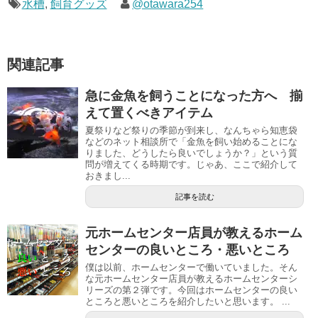
水槽
,
飼育グッズ
@otawara254
関連記事
急に金魚を飼うことになった方へ 揃
えて置くべきアイテム
夏祭りなど祭りの季節が到来し、なんちゃら知恵袋
などのネット相談所で「金魚を飼い始めることにな
りました、どうしたら良いでしょうか？」という質
問が増えてくる時期です。じゃあ、ここで紹介して
おきまし...
記事を読む
元ホームセンター店員が教えるホーム
センターの良いところ・悪いところ
僕は以前、ホームセンターで働いていました。そん
な元ホームセンター店員が教えるホームセンターシ
リーズの第２弾です。今回はホームセンターの良い
ところと悪いところを紹介したいと思います。 ...