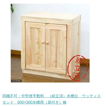
同梱不可・中型便手数料 （組立済）水槽台 ウッディス
タンド 600×300水槽用（扉付き）檜