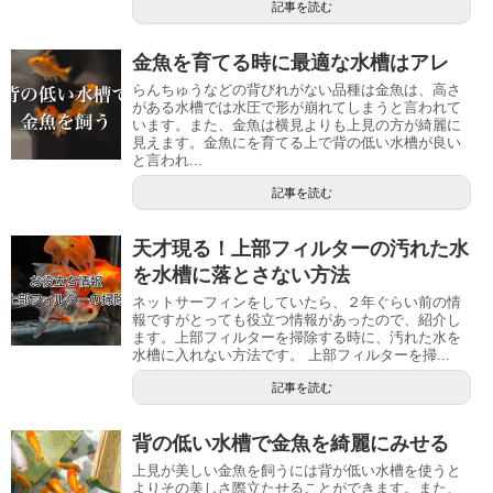
記事を読む
金魚を育てる時に最適な水槽はアレ
らんちゅうなどの背びれがない品種は金魚は、高さ
がある水槽では水圧で形が崩れてしまうと言われて
います。また、金魚は横見よりも上見の方が綺麗に
見えます。金魚にを育てる上で背の低い水槽が良い
と言われ...
記事を読む
天才現る！上部フィルターの汚れた水
を水槽に落とさない方法
ネットサーフィンをしていたら、２年ぐらい前の情
報ですがとっても役立つ情報があったので、紹介し
ます。上部フィルターを掃除する時に、汚れた水を
水槽に入れない方法です。 上部フィルターを掃...
記事を読む
背の低い水槽で金魚を綺麗にみせる
上見が美しい金魚を飼うには背が低い水槽を使うと
よりその美しさ際立たせることができます。また、