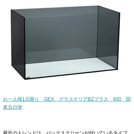
お一人様1点限り GEX グラステリアBZプラス 600 関
東当日便
最近のトレンドは、バックスクリーンが付いているタイプ