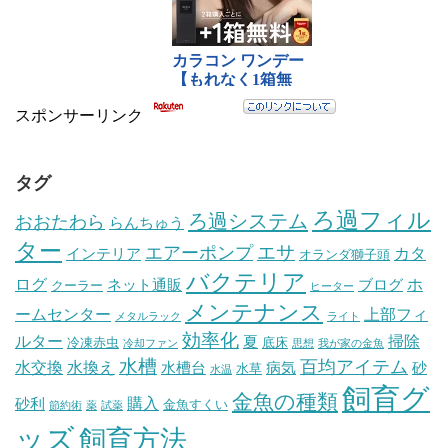
スポンサーリンク
タグ
ろ過フィル
ろ過システム
おおたわら
らんちゅう
ター
エサ
エアーポンプ
カタ
インテリア
オランダ獅子頭
バクテリア
ログ
ホ
ネット通販
ブログ
クーラー
ヒーター
メンテナンス
ームセンター
上部フィ
メタルラック
ライト
効率化
ルター
掃除
夏
冷凍赤虫
底床
冷却ファン
思想
我が家の金魚
水槽
百均アイテム
水交換
水換え
水槽台
病気
砂
水草
水温
飼育グ
金魚の種類
購入
砂利
金魚すくい
節約術
薬
試薬
ッズ
飼育方法