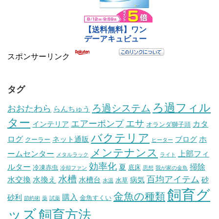
スポンサーリンク
タグ
ろ過フィル
ろ過システム
おおたわら
らんちゅう
ター
エサ
エアーポンプ
カタ
インテリア
オランダ獅子頭
バクテリア
ログ
ホ
ネット通販
ブログ
クーラー
ヒーター
メンテナンス
ームセンター
上部フィ
メタルラック
ライト
効率化
ルター
掃除
夏
冷凍赤虫
底床
冷却ファン
思想
我が家の金魚
水槽
百均アイテム
水交換
水換え
水槽台
病気
砂
水草
水温
飼育グ
金魚の種類
購入
砂利
金魚すくい
節約術
薬
試薬
ッズ
飼育方法