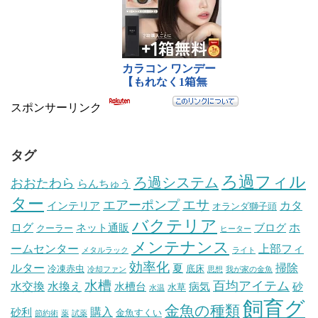
スポンサーリンク
タグ
ろ過フィル
ろ過システム
おおたわら
らんちゅう
ター
エサ
エアーポンプ
カタ
インテリア
オランダ獅子頭
バクテリア
ログ
ホ
ネット通販
ブログ
クーラー
ヒーター
メンテナンス
ームセンター
上部フィ
メタルラック
ライト
効率化
ルター
掃除
夏
冷凍赤虫
底床
冷却ファン
思想
我が家の金魚
水槽
百均アイテム
水交換
水換え
水槽台
病気
砂
水草
水温
飼育グ
金魚の種類
購入
砂利
金魚すくい
節約術
薬
試薬