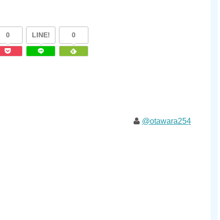
0
LINE!
0
@otawara254