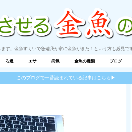
します。金魚すくいで急遽我が家に金魚がきた！という方も必見で
ろ過
エサ
病気
金魚の種類
ブログ
このブログで一番読まれている記事はこちら▶︎