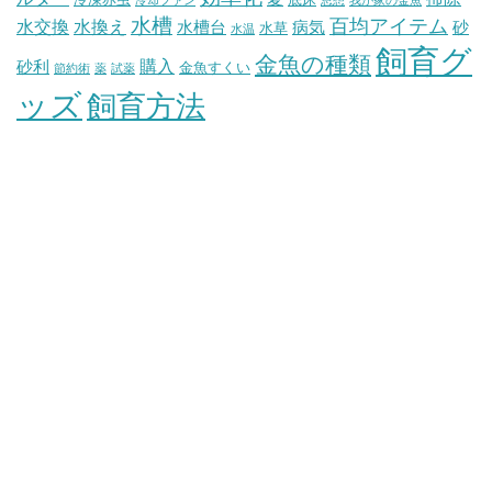
冷却ファン
思想
我が家の金魚
水槽
百均アイテム
水交換
水換え
水槽台
病気
砂
水草
水温
飼育グ
金魚の種類
購入
砂利
金魚すくい
節約術
薬
試薬
ッズ
飼育方法