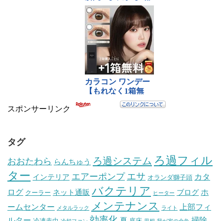
スポンサーリンク
タグ
ろ過フィル
ろ過システム
おおたわら
らんちゅう
ター
エサ
エアーポンプ
カタ
インテリア
オランダ獅子頭
バクテリア
ログ
ホ
ネット通販
ブログ
クーラー
ヒーター
メンテナンス
ームセンター
上部フィ
メタルラック
ライト
効率化
ルター
掃除
夏
冷凍赤虫
底床