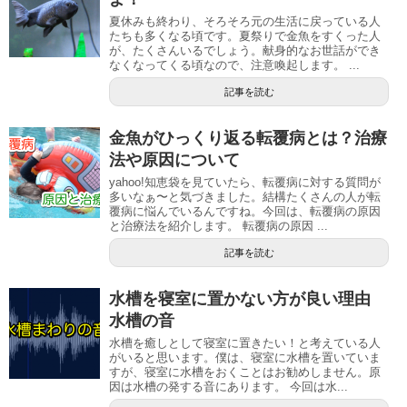
夏休みも終わり、そろそろ元の生活に戻っている人
たちも多くなる頃です。夏祭りで金魚をすくった人
が、たくさんいるでしょう。献身的なお世話ができ
なくなってくる頃なので、注意喚起します。 ...
記事を読む
金魚がひっくり返る転覆病とは？治療
法や原因について
yahoo!知恵袋を見ていたら、転覆病に対する質問が
多いなぁ〜と気づきました。結構たくさんの人が転
覆病に悩んでいるんですね。今回は、転覆病の原因
と治療法を紹介します。 転覆病の原因 ...
記事を読む
水槽を寝室に置かない方が良い理由
水槽の音
水槽を癒しとして寝室に置きたい！と考えている人
がいると思います。僕は、寝室に水槽を置いていま
すが、寝室に水槽をおくことはお勧めしません。原
因は水槽の発する音にあります。 今回は水...