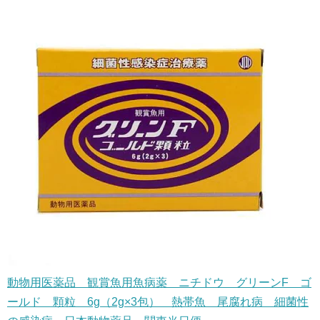
動物用医薬品 観賞魚用魚病薬 ニチドウ グリーンF ゴ
ールド 顆粒 6g（2g×3包） 熱帯魚 尾腐れ病 細菌性