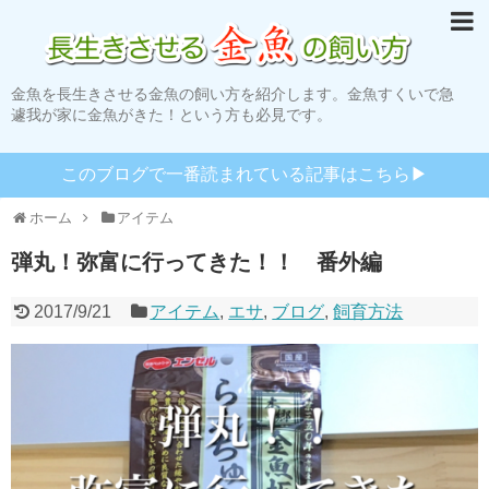
金魚を長生きさせる金魚の飼い方を紹介します。金魚すくいで急
遽我が家に金魚がきた！という方も必見です。
このブログで一番読まれている記事はこちら▶︎
ホーム
アイテム
弾丸！弥富に行ってきた！！ 番外編
2017/9/21
アイテム
,
エサ
,
ブログ
,
飼育方法