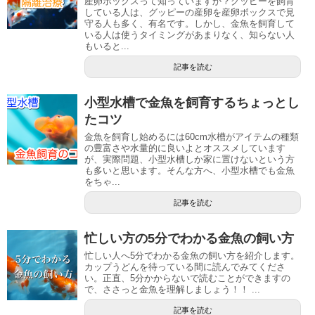
産卵ボックスって知っていますか？グッピーを飼育
している人は、グッピーの産卵を産卵ボックスで見
守る人も多く、有名です。しかし、金魚を飼育して
いる人は使うタイミングがあまりなく、知らない人
もいると...
記事を読む
小型水槽で金魚を飼育するちょっとし
たコツ
金魚を飼育し始めるには60cm水槽がアイテムの種類
の豊富さや水量的に良いよとオススメしています
が、実際問題、小型水槽しか家に置けないという方
も多いと思います。そんな方へ、小型水槽でも金魚
をちゃ...
記事を読む
忙しい方の5分でわかる金魚の飼い方
忙しい人へ5分でわかる金魚の飼い方を紹介します。
カップうどんを待っている間に読んでみてくださ
い。正直、5分かからないで読むことができますの
で、ささっと金魚を理解しましょう！！ ...
記事を読む