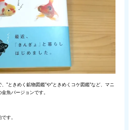
、”ときめく鉱物図鑑”や”ときめくコケ図鑑”など、マニ
の金魚バージョンです。
的です。