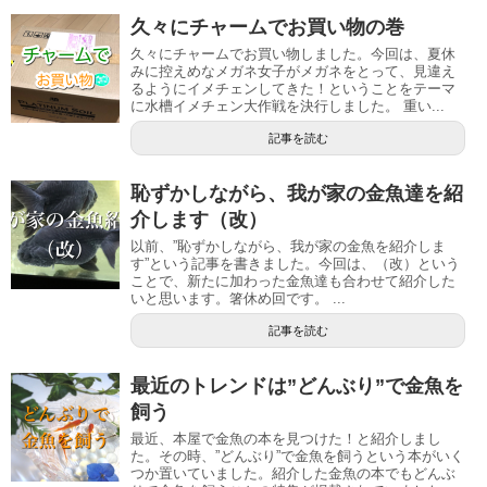
久々にチャームでお買い物の巻
久々にチャームでお買い物しました。今回は、夏休
みに控えめなメガネ女子がメガネをとって、見違え
るようにイメチェンしてきた！ということをテーマ
に水槽イメチェン大作戦を決行しました。 重い...
記事を読む
恥ずかしながら、我が家の金魚達を紹
介します（改）
以前、”恥ずかしながら、我が家の金魚を紹介しま
す”という記事を書きました。今回は、（改）という
ことで、新たに加わった金魚達も合わせて紹介した
いと思います。箸休め回です。 ...
記事を読む
最近のトレンドは”どんぶり”で金魚を
飼う
最近、本屋で金魚の本を見つけた！と紹介しまし
た。その時、”どんぶり”で金魚を飼うという本がいく
つか置いていました。紹介した金魚の本でもどんぶ