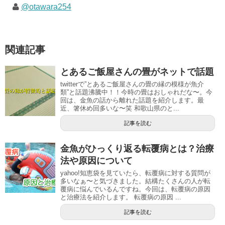
@otawara254
関連記事
とあるご飯屋さんの畳がネットで話題
twitterで”とあるご飯屋さんの畳の縁の模様が魚介
類”と話題沸騰中！！今時の畳はおしゃれだな〜。今
回は、金魚の話から離れた話題を紹介します。最
近、箸休め回多いな〜笑 和歌山県のと...
記事を読む
金魚がひっくり返る転覆病とは？治療
法や原因について
yahoo!知恵袋を見ていたら、転覆病に対する質問が
多いなぁ〜と気づきました。結構たくさんの人が転
覆病に悩んでいるんですね。今回は、転覆病の原因
と治療法を紹介します。 転覆病の原因 ...
記事を読む