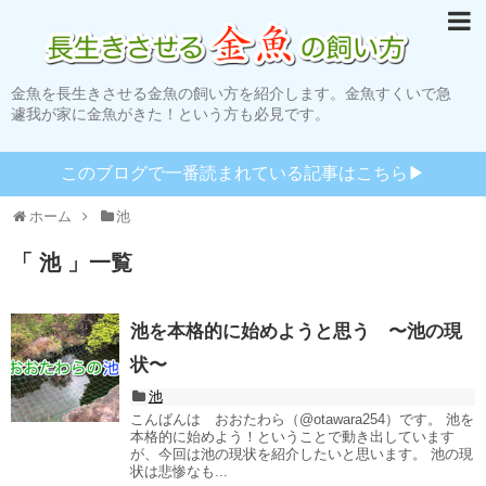
金魚を長生きさせる金魚の飼い方を紹介します。金魚すくいで急
遽我が家に金魚がきた！という方も必見です。
このブログで一番読まれている記事はこちら▶︎
ホーム
池
「 池 」一覧
池を本格的に始めようと思う 〜池の現
状〜
池
こんばんは おおたわら（@otawara254）です。 池を
本格的に始めよう！ということで動き出しています
が、今回は池の現状を紹介したいと思います。 池の現
状は悲惨なも...