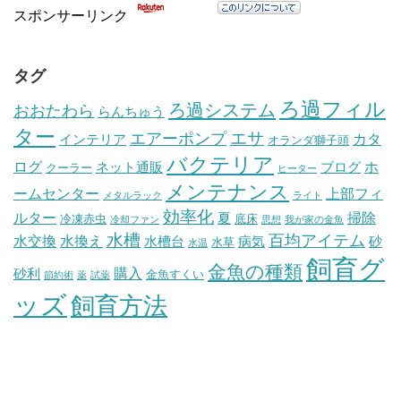
スポンサーリンク
タグ
ろ過フィル
ろ過システム
おおたわら
らんちゅう
ター
エサ
エアーポンプ
カタ
インテリア
オランダ獅子頭
バクテリア
ログ
ホ
ネット通販
ブログ
クーラー
ヒーター
メンテナンス
ームセンター
上部フィ
メタルラック
ライト
効率化
ルター
掃除
夏
冷凍赤虫
底床
冷却ファン
思想
我が家の金魚
水槽
百均アイテム
水交換
水換え
水槽台
病気
砂
水草
水温
飼育グ
金魚の種類
購入
砂利
金魚すくい
節約術
薬
試薬
ッズ
飼育方法