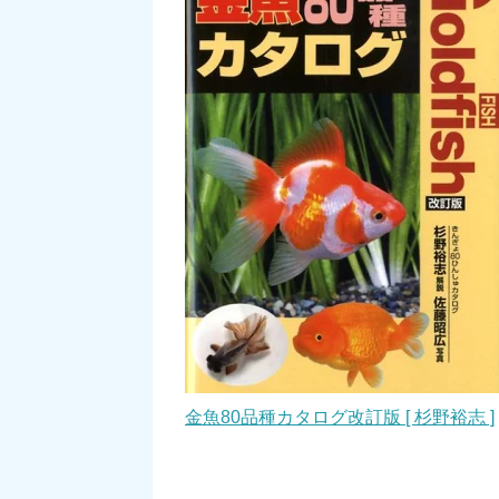
金魚80品種カタログ改訂版 [ 杉野裕志 ]