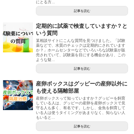
にとる方...
記事を読む
定期的に試薬で検査していますか？と
いう質問
某相談サイトにこんな質問を見つけました。「試験
薬などで、水質のチェックは定期的にされています
か？」ホームセンターなどでいろいろな試験薬が販
売されていて、試験薬を目にする機会があり、この
ような疑...
記事を読む
産卵ボックスはグッピーの産卵以外に
も使える隔離部屋
産卵ボックスって知っていますか？グッピーを飼育
している人は、グッピーの産卵を産卵ボックスで見
守る人も多く、有名です。しかし、金魚を飼育して
いる人は使うタイミングがあまりなく、知らない人
もいると...
記事を読む