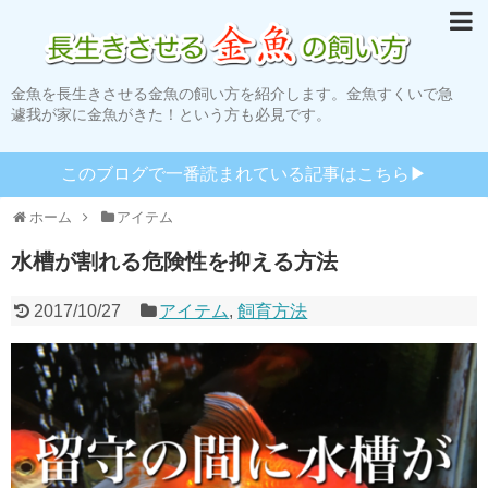
金魚を長生きさせる金魚の飼い方を紹介します。金魚すくいで急
遽我が家に金魚がきた！という方も必見です。
このブログで一番読まれている記事はこちら▶︎
ホーム
アイテム
水槽が割れる危険性を抑える方法
2017/10/27
アイテム
,
飼育方法