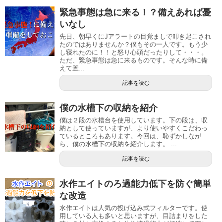
緊急事態は急に来る！？備えあれば憂
いなし
先日、朝早くにJアラートの目覚ましで叩き起こされ
たのではありませんか？僕もその一人です。もう少
し寝れたのに！！と怒り心頭だったりして・・・。
ただ、緊急事態は急に来るものです。そんな時に備
えて置...
記事を読む
僕の水槽下の収納を紹介
僕は２段の水槽台を使用しています。下の段は、収
納として使っていますが、より使いやすくこだわっ
ているところもあります。今回は、恥ずかしなが
ら、僕の水槽下の収納を紹介します。 ...
記事を読む
水作エイトのろ過能力低下を防ぐ簡単
な改造
水作エイトは人気の投げ込み式フィルターです。使
用している人も多いと思いますが、目詰まりをした