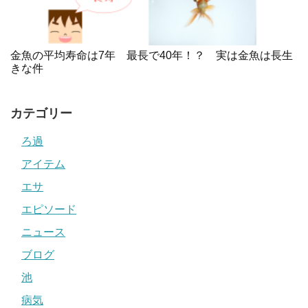
金魚の平均寿命は7年 最長で40年！？ 実は金魚は長生
きな件
カテゴリー
ろ過
アイテム
エサ
エピソード
ニュース
ブログ
池
病気