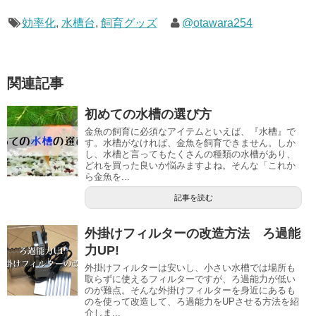
効率化
,
水槽台
,
飼育グッズ
@otawara254
関連記事
初めての水槽の選び方
金魚の飼育に必須なアイテムといえば、『水槽』で
す。水槽がなければ、金魚を飼育できません。しか
し、水槽と言ってもたくさんの種類の水槽があり、
どれを買った良いか悩みますよね。そんな「これか
ら金魚を...
記事を読む
外掛けフィルターの改造方法 ろ過能
力UP!
外掛けフィルターは安いし、小さい水槽では場所も
取らずに使えるフィルターですが、ろ過能力が低い
のが難点。そんな外掛けフィルターを身近にあるも
のを使って改造して、ろ過能力をUPさせる方法を紹
介しま...