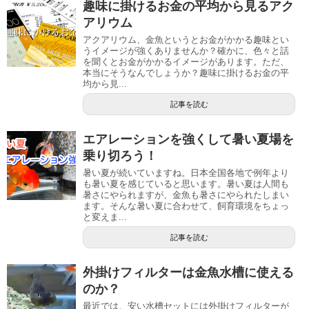
趣味に掛けるお金の平均から見るアク
アリウム
アクアリウム、金魚というとお金がかかる趣味とい
うイメージが強くありませんか？確かに、色々と話
を聞くとお金がかかるイメージがあります。ただ、
本当にそうなんでしょうか？趣味に掛けるお金の平
均から見...
記事を読む
エアレーションを強くして暑い夏場を
乗り切ろう！
暑い夏が続いていますね。日本全国各地で例年より
も暑い夏を感じていると思います。暑い夏は人間も
暑さにやられますが、金魚も暑さにやられたしまい
ます。そんな暑い夏に合わせて、飼育環境をちょっ
と変えま...
記事を読む
外掛けフィルターは金魚水槽に使える
のか？
最近では、安い水槽セットには外掛けフィルターが