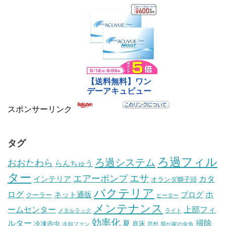
スポンサーリンク
タグ
ろ過フィル
ろ過システム
おおたわら
らんちゅう
ター
エサ
エアーポンプ
カタ
インテリア
オランダ獅子頭
バクテリア
ログ
ホ
ネット通販
ブログ
クーラー
ヒーター
メンテナンス
ームセンター
上部フィ
メタルラック
ライト
効率化
ルター
掃除
夏
冷凍赤虫
底床
冷却ファン
思想
我が家の金魚