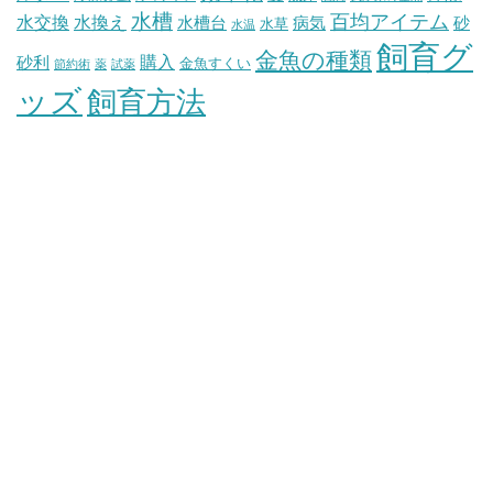
水槽
百均アイテム
水交換
水換え
水槽台
病気
砂
水草
水温
飼育グ
金魚の種類
購入
砂利
金魚すくい
節約術
薬
試薬
ッズ
飼育方法