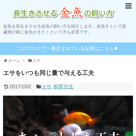
金魚を長生きさせる金魚の飼い方を紹介します。金魚すくいで急
遽我が家に金魚がきた！という方も必見です。
このブログで一番読まれている記事はこちら▶︎
ホーム
エサ
エサをいつも同じ量で与える工夫
2017/10/2
エサ
,
飼育方法