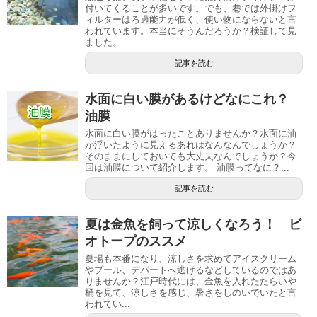
付いてくることが多いです。でも、巷では外掛けフ
ィルターはろ過能力が低く、使い物にならないと言
われています。本当にそうんだろうか？検証して見
ました。...
記事を読む
水面に白い膜があるけどなにこれ？
油膜
水面に白い膜がはったことありませんか？水面に油
が浮いたように見えるあれはなんなんでしょうか？
そのままにしておいても大丈夫なんでしょうか？今
回は油膜について紹介します。 油膜ってなに？...
記事を読む
夏は金魚を飼って涼しくなろう！ ビ
オトープのススメ
夏場も本番になり、涼しさを求めてアイスクリーム
やプール、デパートへ逃げるなどしているのではあ
りませんか？江戸時代には、金魚を入れたたらいや
桶を見て、涼しさを感じ、暑さをしのいでいたと言
われてい...